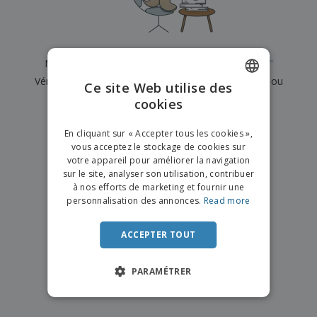
e
x
t
n
s
p
e
e
d
E
o
m
l
e
m
s
e
s
b
b
a
n
Nous n'avons actuellement aucun résultat pour
"
"
u
a
n
t
A
r
Vérifiez que vous l'avez correctement orthographié ou
l
t
s
Ce site Web utilise des
c
e
l
s
recherchez un autre terme.
cookies
ENGLISH
h
a
a
e
u
g
×
T
FRENCH
t
effacer la recherche
e
En cliquant sur « Accepter tous les cookies »,
o
e
vous acceptez le stockage de cookies sur
u
DUTCH
r
votre appareil pour améliorer la navigation
s
p
Se
sur le site, analyser son utilisation, contribuer
PORTUGUESE
l
a
connecter
à nos efforts de marketing et fournir une
e
r
/ Créer un
SPANISH
personnalisation des annonces.
Read more
s
T
compte
p
h
ITALIAN
r
è
ACCEPTER TOUT
o
m
Service
d
e
Client
u
PARAMÉTRER
i
t
s