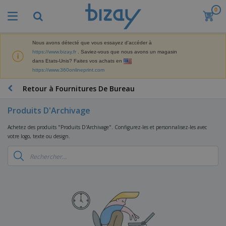
0
M
e
i
l
Nous avons détecté que vous essayez d'accéder à
M
l
https://www.bizay.fr
. Saviez-vous que nous avons un magasin
a
e
dans Etats-Unis? Faites vos achats en
t
u
https://www.360onlineprint.com
é
r
P
r
e
r
Retour à Fournitures De Bureau
i
s
o
e
v
d
l
Produits D'Archivage
e
A
u
d
n
f
i
e
Achetez des produits "Produits D'Archivage". Configurez-les et personnalisez-les avec
t
f
t
M
votre logo, texte ou design.
e
i
s
a
F
s
c
P
r
o
h
r
k
u
a
o
e
r
g
m
S
t
n
e
o
a
i
i
s
t
c
n
t
e
i
s
g
u
t
V
o
r
E
ê
n