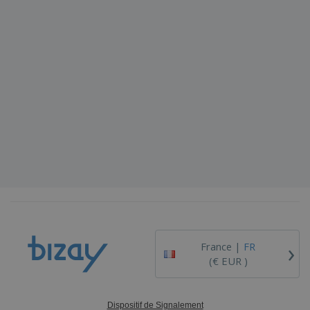
›
France |
FR
(€ EUR )
Dispositif de Signalement