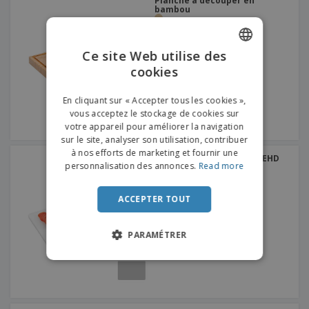
Planche à découper en
bambou
Ce site Web utilise des
cookies
ENGLISH
FRENCH
En cliquant sur « Accepter tous les cookies »,
vous acceptez le stockage de cookies sur
DUTCH
votre appareil pour améliorer la navigation
sur le site, analyser son utilisation, contribuer
PORTUGUESE
à nos efforts de marketing et fournir une
Planche à découper en PEHD
SPANISH
personnalisation des annonces.
Read more
blanc | 450 x 300 x 20 mm
ITALIAN
ACCEPTER TOUT
PARAMÉTRER