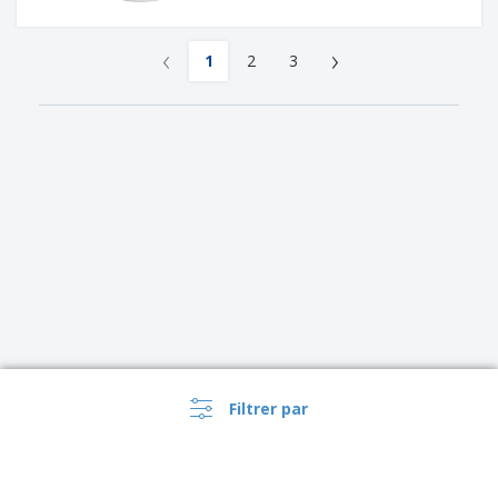
‹
›
1
2
3
Filtrer par