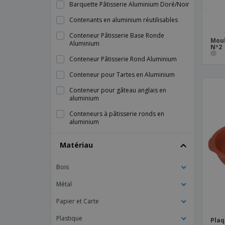
Barquette Pâtisserie Aluminium Doré/Noir
Contenants en aluminium réutilisables
Conteneur Pâtisserie Base Ronde
Moul
Aluminium
Nº2
Conteneur Pâtisserie Rond Aluminium
Conteneur pour Tartes en Aluminium
Conteneur pour gâteau anglais en
aluminium
Conteneurs à pâtisserie ronds en
aluminium
Écran de cuisson antiadhésif en silicone
Matériau
assorti
Formes Parcheminées Anti-Gras "Petits
Bois
Fours"
Métal
Four Moules Pâtisserie Laminé Papier
Brun
Papier et Carte
Four Moules Pâtisserie Papier Brun
Plastique
Plaq
Four Moules Pâtisserie Papier Laminé