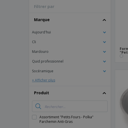
Filtrer par
Magnets
Bâches
Marque
Aujourd'hui
Cli
Form
Mardouro
"Pet
Quid professionnel
Socéramique
+ Afficher plus
Produit
Assortiment "Petits Fours - Polka"
Parchemin Anti-Gras