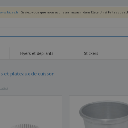
www.bizay.fr
. Saviez-vous que nous avons un magasin dans Etats-Unis? Faites vos a
Flyers et dépliants
Stickers
Act
Tendance
Nouveautés
pro
s et plateaux de cuisson
Roll-ups
Drapeaux
T-sh
Vaisselle et
Roll-ups
Bro
accessoires de cuisine
tat(s)
Vaisselle jetable et
Livraison à domicile
Acti
réutilisable
Autocollants, vinyles et
Montres
Hom
affiches
Sweatshirts
Coupes et Trophées
Boît
Exposants
Médailles
Cad
Affiches
Cadeaux gourmands
Prod