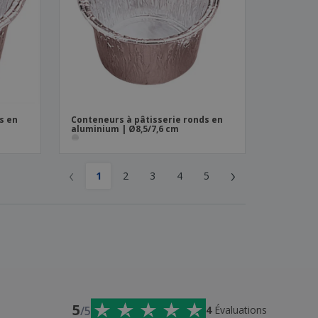
s en
Conteneurs à pâtisserie ronds en
aluminium | Ø8,5/7,6 cm
‹
›
1
2
3
4
5
5
/5
4
Évaluations