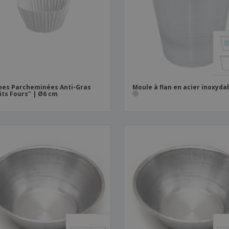
Sacs et accessoires de
Étiquettes pour
Livr
transport
Imprimantes
es Parcheminées Anti-Gras
Moule à flan en acier inoxyda
its Fours" | Ø6 cm