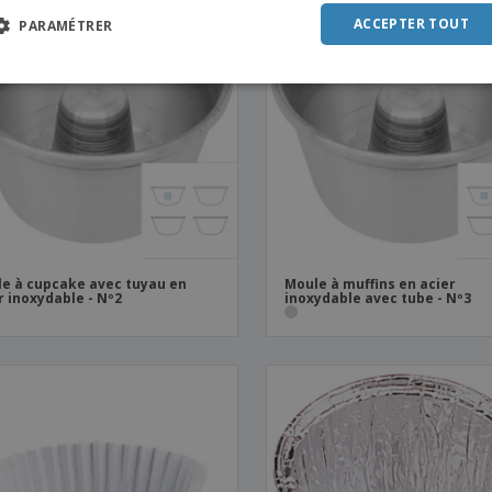
POR
ACCEPTER TOUT
PARAMÉTRER
SPAN
ITAL
e à cupcake avec tuyau en
Moule à muffins en acier
r inoxydable - Nº2
inoxydable avec tube - Nº3