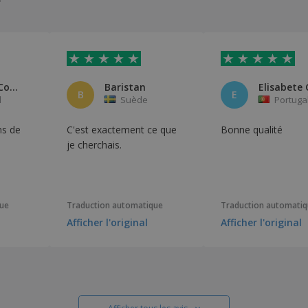
PECULIAR Comunicação
Baristan
B
E
l
Suède
Portuga
ns de
C'est exactement ce que
Bonne qualité
je cherchais.
que
Traduction automatique
Traduction automati
Afficher l'original
Afficher l'original