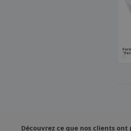
Ramequin circulaire en mélamine -
Melamina
Ramequin circulaire en mélamine avec
relief - Melamina
Récipient Rond pour Pâtisserie Argent/Or
Aluminium
Récipient à Pâtisserie en Forme de Coeur
Aluminium
Form
"Pet
Récipient à gâteau anglais en aluminium
Récipient en aluminium pour tartes
Récipients en bois avec moule en silicone
Récipients en bois naturel avec moule en
silicone
Découvrez ce que nos clients ont 