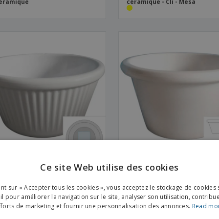
céramique
céramique - Cli - Mesa
Ce site Web utilise des cookies
quin circulaire en mélamine
Ramequin circulaire en méla
 relief - Melamina
Melamina
ENGL
ant sur « Accepter tous les cookies », vous acceptez le stockage de cookies 
FRE
l pour améliorer la navigation sur le site, analyser son utilisation, contribu
fforts de marketing et fournir une personnalisation des annonces.
Read mo
DUT