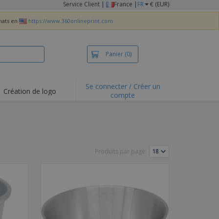
Service Client
|
France |
FR
€ (EUR)
chats en
https://www.360onlineprint.com
Panier
(0)
Se connecter / Créer un
Création de logo
compte
ualités et
motions
irts et polos
derie
Produits par page:
vités de plein air
e office
es d'expédition
eaux personalisés
uits écologiques