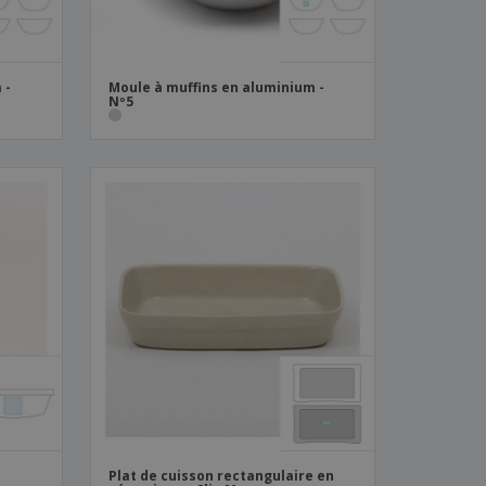
 -
Moule à muffins en aluminium -
Nº5
Plat de cuisson rectangulaire en