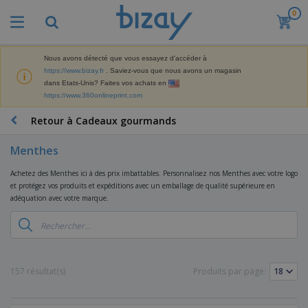
0
M
e
i
l
Nous avons détecté que vous essayez d'accéder à
M
l
https://www.bizay.fr
. Saviez-vous que nous avons un magasin
a
e
dans Etats-Unis? Faites vos achats en
t
u
https://www.360onlineprint.com
é
r
P
r
e
r
Retour à Cadeaux gourmands
i
s
o
e
v
d
l
Menthes
e
A
u
d
n
f
i
e
Achetez des Menthes ici à des prix imbattables. Personnalisez nos Menthes avec votre logo
t
f
t
M
et protégez vos produits et expéditions avec un emballage de qualité supérieure en
e
i
s
a
adéquation avec votre marque.
F
s
c
P
r
o
h
r
k
u
a
o
e
r
g
m
S
t
n
e
o
a
i
i
s
t
c
157 résultat(s)
Produits par page:
n
t
e
i
s
g
u
t
V
o
r
E
ê
n