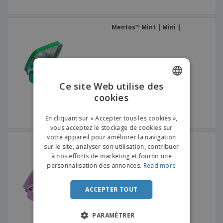
Mentos™ Mint | Mini |
Ce site Web utilise des
cookies
ENGLISH
FRENCH
En cliquant sur « Accepter tous les cookies »,
vous acceptez le stockage de cookies sur
DUTCH
votre appareil pour améliorer la navigation
Mentos™ Mint | Mini |
sur le site, analyser son utilisation, contribuer
PORTUGUESE
à nos efforts de marketing et fournir une
SPANISH
personnalisation des annonces.
Read more
ITALIAN
ACCEPTER TOUT
PARAMÉTRER