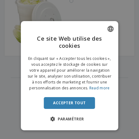
e
x
t
n
s
p
e
e
d
E
o
m
l
e
m
s
e
s
b
b
a
n
u
a
n
t
A
r
l
t
s
Ce site Web utilise des
c
e
l
s
cookies
ENGLISH
h
a
a
e
u
g
T
FRENCH
t
e
En cliquant sur « Accepter tous les cookies »,
o
‹
›
e
vous acceptez le stockage de cookies sur
1
u
DUTCH
r
votre appareil pour améliorer la navigation
s
p
Se
sur le site, analyser son utilisation, contribuer
PORTUGUESE
l
a
connecter
à nos efforts de marketing et fournir une
e
r
/ Créer un
SPANISH
personnalisation des annonces.
Read more
s
T
compte
p
h
ITALIAN
r
è
ACCEPTER TOUT
o
m
Service
d
e
Client
u
PARAMÉTRER
i
t
s