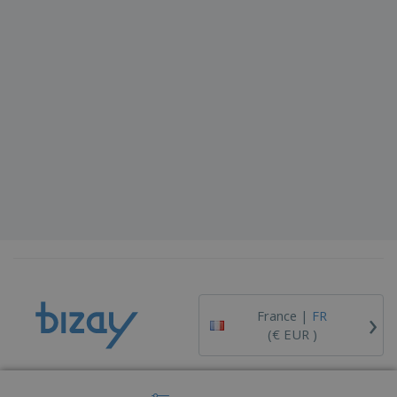
›
France |
FR
(€ EUR )
Dispositif de Signalement