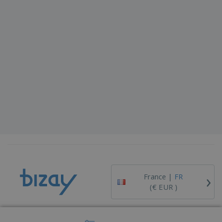
›
France |
FR
(€ EUR )
Dispositif de Signalement