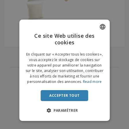
e
x
t
n
s
p
e
e
d
E
o
m
l
e
m
s
e
s
b
b
a
n
u
a
n
t
A
r
l
t
s
Ce site Web utilise des
c
e
l
s
cookies
ENGLISH
h
a
a
e
u
g
T
FRENCH
t
‹
›
e
En cliquant sur « Accepter tous les cookies »,
1
o
e
vous acceptez le stockage de cookies sur
u
DUTCH
r
votre appareil pour améliorer la navigation
s
p
Se
sur le site, analyser son utilisation, contribuer
PORTUGUESE
l
a
connecter
à nos efforts de marketing et fournir une
e
r
/ Créer un
SPANISH
personnalisation des annonces.
Read more
s
T
compte
p
h
ITALIAN
r
è
ACCEPTER TOUT
o
m
Service
d
e
Client
u
PARAMÉTRER
i
t
s