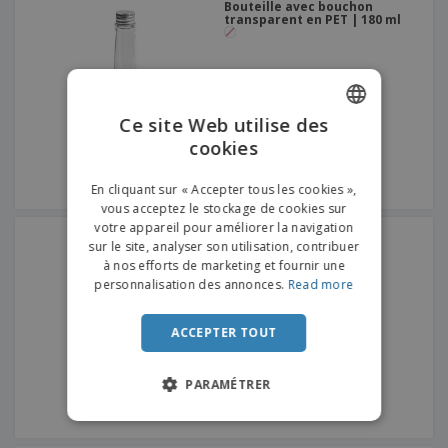
Bouteille avec bouchon
transparent en PET | 180 ml
Ce site Web utilise des
cookies
ENGLISH
FRENCH
En cliquant sur « Accepter tous les cookies »,
vous acceptez le stockage de cookies sur
DUTCH
votre appareil pour améliorer la navigation
Mini bouteille de lait PET
sur le site, analyser son utilisation, contribuer
PORTUGUESE
transparente
à nos efforts de marketing et fournir une
SPANISH
personnalisation des annonces.
Read more
ITALIAN
ACCEPTER TOUT
PARAMÉTRER