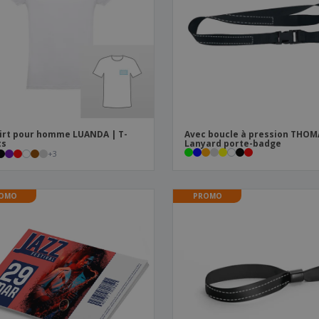
Sacs et accessoires de
Étiquettes pour
Livr
transport
Imprimantes
irt pour homme LUANDA | T-
Avec boucle à pression THOM
ts
Lanyard porte-badge
+
3
OMO
PROMO