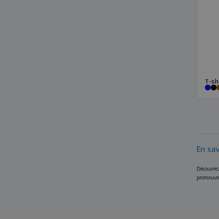
T-sh
En sav
Découvrez
promouvoir