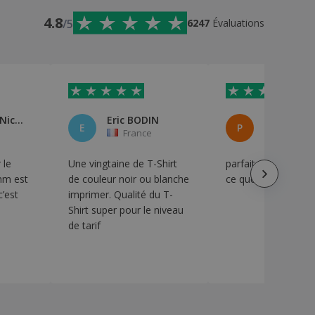
4.8
/5
6247
Évaluations
Gouillaud Nicolas
Eric BODIN
E
P
France
France
 le
Une vingtaine de T-Shirt
parfait, c'est exac
mm est
de couleur noir ou blanche
ce que je voulais
c’est
imprimer. Qualité du T-
Shirt super pour le niveau
de tarif