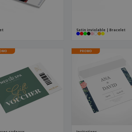
et
Satin inviolable | Bracelet
OMO
PROMO
ques cadeaux
Invitations