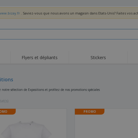
www.bizay.fr
. Saviez-vous que nous avons un magasin dans Etats-Unis? Faites vos a
Flyers et dépliants
Stickers
Act
Tendance
Nouveautés
pro
itions
Roll-ups
Drapeaux
T-sh
Vaisselle et
Roll-ups
Bro
 notre sélection de Expositions et profitez de nos promotions spéciales
accessoires de cuisine
Vaisselle jetable et
Livraison à domicile
Acti
réutilisable
tat(s)
Autocollants, vinyles et
Montres
Hom
affiches
OMO
PROMO
Sweatshirts
Coupes et Trophées
Boît
Exposants
Médailles
Cad
Affiches
Cadeaux gourmands
Prod