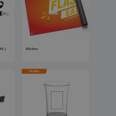
es et brochures
AS |
Bâches
PROMO