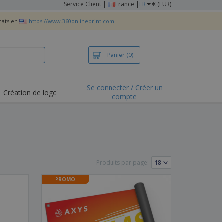
Service Client
|
France |
FR
€ (EUR)
chats en
https://www.360onlineprint.com
Panier
(0)
Se connecter / Créer un
Création de logo
compte
ualités et
motions
irts et polos
derie
vités de plein air
Produits par page:
e office
PROMO
es d'expédition
eaux personalisés
uits écologiques