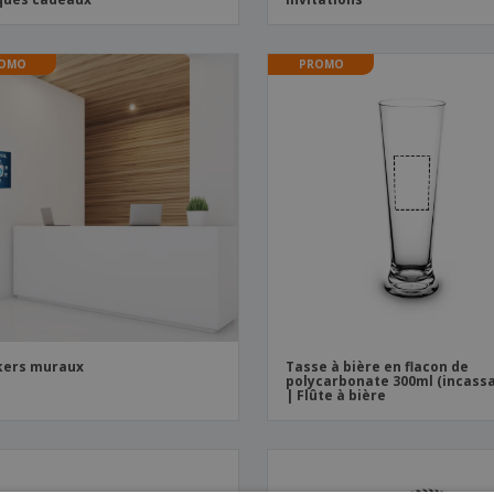
OMO
PROMO
kers muraux
Tasse à bière en flacon de
polycarbonate 300ml (incassa
| Flûte à bière