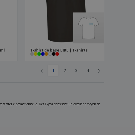
0ml
T-shirt de base BIKE | T-shirts
‹
›
1
2
3
4
e stratégie promotionnelle. Des Expositions sont un excellent moyen de