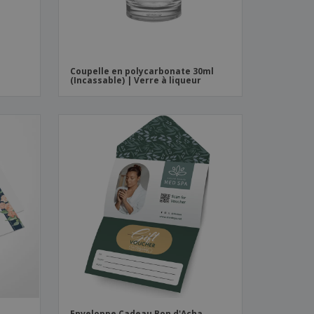
Coupelle en polycarbonate 30ml
(Incassable) | Verre à liqueur
Enveloppe Cadeau Bon d'Acha