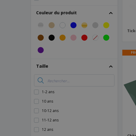
Ticket
Couleur du produit
Verre à liqueur
Tick
PR
Taille
1-2 ans
10 ans
10-12 ans
11-12 ans
12 ans
Chè