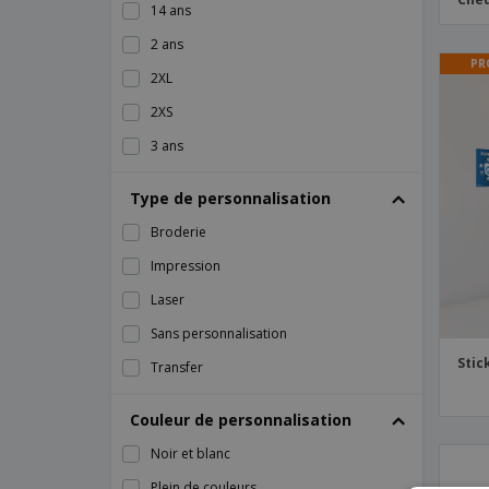
14 ans
2 ans
PR
2XL
2XS
3 ans
3-4 ans
Type de personnalisation
3XL
Broderie
4 ans
Impression
4-5 ans
Laser
4XL
Sans personnalisation
5-6 ans
Stic
Transfer
5XL
6 ans
Couleur de personnalisation
6-8 ans
Noir et blanc
7-8 ans
Plein de couleurs