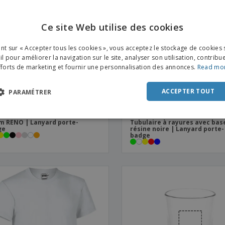
Ce site Web utilise des cookies
ENGL
ant sur « Accepter tous les cookies », vous acceptez le stockage de cookies 
FRE
l pour améliorer la navigation sur le site, analyser son utilisation, contribu
fforts de marketing et fournir une personnalisation des annonces.
Read mo
DUT
POR
ACCEPTER TOUT
PARAMÉTRER
SPAN
 RENO | Lanyard porte-
Tubulaire à rayures avec bas
ITAL
ge
résine noire | Lanyard porte-
badge