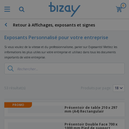
0
M
e
i
l
Retour à Affichages, exposants et signes
M
l
a
e
t
Exposants Personnalisé pour votre entreprise
u
é
r
P
r
Si vous voulez de la vitesse et du professionnalisme, parier sur Exposants! Mettez les
e
r
i
informations les plus utiles sur votre entreprise et utilisez dans tous les documents
s
o
e
importants de votre entreprise.
v
d
l
e
A
u
d
n
f
i
e
t
f
t
M
e
i
s
a
F
s
c
P
53 résultat(s)
r
Produits par page:
o
h
r
k
u
a
o
e
r
g
m
S
t
n
PROMO
e
o
Présentoir de table 210 x 297
a
i
i
s
mm (A4) Rectangulair
t
c
n
t
e
i
s
g
u
t
V
o
Présentoir Double Face 700 x
r
E
ê
n
1000 mm Pied de support