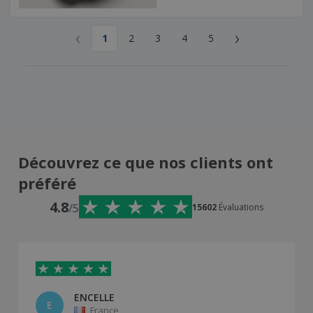
‹
›
1
2
3
4
5
Découvrez ce que nos clients ont
préféré
4.8
/5
15602
Évaluations
ENCELLE
E
France