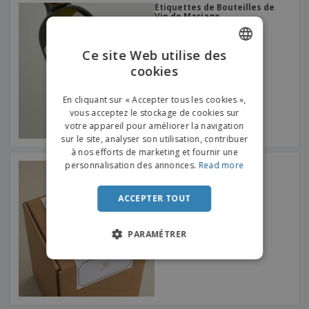
Étiquettes de Bouteilles de
Vin de Mariage
Ce site Web utilise des
cookies
ENGLISH
FRENCH
En cliquant sur « Accepter tous les cookies »,
vous acceptez le stockage de cookies sur
DUTCH
votre appareil pour améliorer la navigation
sur le site, analyser son utilisation, contribuer
PORTUGUESE
à nos efforts de marketing et fournir une
SPANISH
personnalisation des annonces.
Read more
Étiquettes de Boîte
ITALIAN
ACCEPTER TOUT
PARAMÉTRER