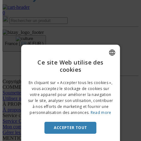
0
France |
FR
(€ EUR )
›
Ce site Web utilise des
Dispositif de Signalement
cookies
ENGLISH
FRENCH
Copyright © 2026 - BIZAY. Tous droits réservés.
En cliquant sur « Accepter tous les cookies »,
COMMENT ÇA MARCHE
vous acceptez le stockage de cookies sur
DUTCH
Soumettez votre design
votre appareil pour améliorer la navigation
Utilisez nos modèles
sur le site, analyser son utilisation, contribuer
PORTUGUESE
À PROPOS DE NOUS
à nos efforts de marketing et fournir une
À propos de nous
SPANISH
personnalisation des annonces.
Read more
Service client
Service Client
ITALIAN
Mon compte
ACCEPTER TOUT
Gérer les commandes
MENTIONS LÉGALES