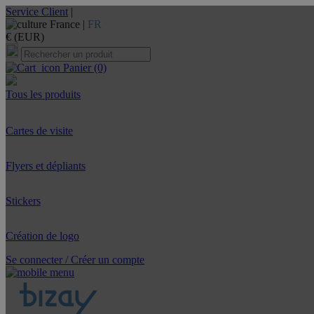
Service Client
|
France |
FR
€ (EUR)
Panier
(0)
Tous les produits
Cartes de visite
Flyers et dépliants
Stickers
Création de logo
Se connecter / Créer un compte