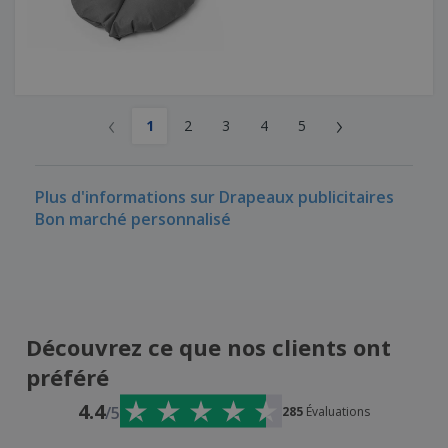
‹
›
1
2
3
4
5
Plus d'informations sur Drapeaux publicitaires
Bon marché personnalisé
Découvrez ce que nos clients ont
préféré
4.4
/5
285
Évaluations