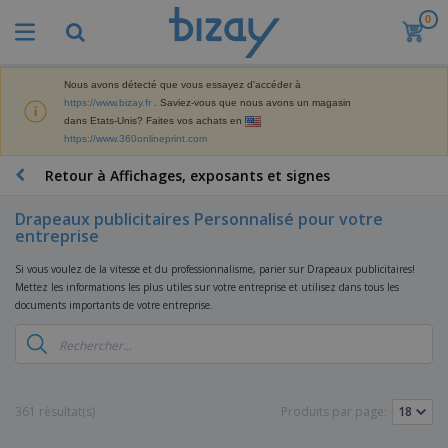
0
M
e
i
l
Nous avons détecté que vous essayez d'accéder à
M
l
https://www.bizay.fr
. Saviez-vous que nous avons un magasin
a
e
dans Etats-Unis? Faites vos achats en
t
u
https://www.360onlineprint.com
é
r
P
r
e
r
Retour à Affichages, exposants et signes
i
s
o
e
v
d
l
Drapeaux publicitaires Personnalisé pour votre
e
A
u
d
entreprise
n
f
i
e
t
f
t
M
Si vous voulez de la vitesse et du professionnalisme, parier sur Drapeaux publicitaires!
e
i
s
a
Mettez les informations les plus utiles sur votre entreprise et utilisez dans tous les
F
s
c
P
r
documents importants de votre entreprise.
o
h
r
k
u
a
o
e
r
g
m
S
t
n
e
o
a
i
i
s
t
c
n
t
e
i
s
361 résultat(s)
Produits par page:
g
u
t
V
o
r
E
ê
n