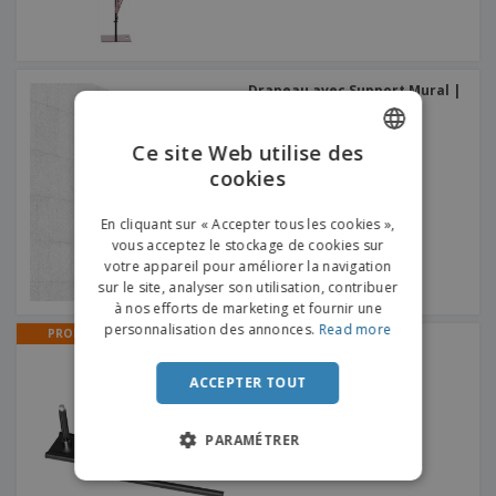
Drapeau avec Support Mural |
80 x 80cm
Ce site Web utilise des
cookies
ENGLISH
FRENCH
En cliquant sur « Accepter tous les cookies »,
vous acceptez le stockage de cookies sur
DUTCH
votre appareil pour améliorer la navigation
sur le site, analyser son utilisation, contribuer
PORTUGUESE
à nos efforts de marketing et fournir une
SPANISH
personnalisation des annonces.
Read more
PROMO
Drapeau de plage pour
voiture-pied
ITALIAN
ACCEPTER TOUT
PARAMÉTRER