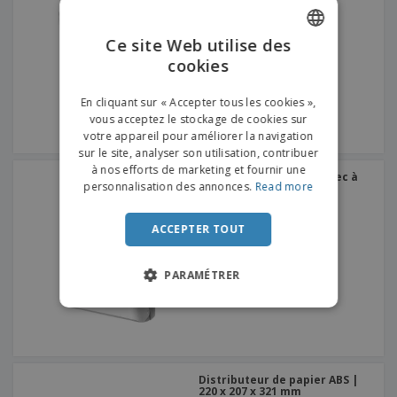
Ce site Web utilise des
cookies
ENGLISH
FRENCH
En cliquant sur « Accepter tous les cookies »,
vous acceptez le stockage de cookies sur
DUTCH
votre appareil pour améliorer la navigation
sur le site, analyser son utilisation, contribuer
PORTUGUESE
à nos efforts de marketing et fournir une
Distributeur de papier sec à
SPANISH
personnalisation des annonces.
Read more
la main en ABS blanc
ITALIAN
ACCEPTER TOUT
PARAMÉTRER
Distributeur de papier ABS |
220 x 207 x 321 mm