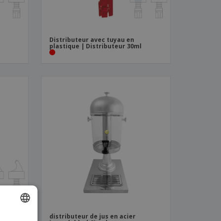
Distributeur avec tuyau en
plastique | Distributeur 30ml
distributeur de jus en acier