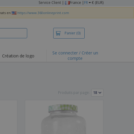
Service Client
|
France |
FR
€ (EUR)
chats en
https://www.360onlineprint.com
Panier
(0)
Se connecter / Créer un
Création de logo
compte
ualités et
motions
irts et polos
derie
Produits par page:
vités de plein air
e office
es d'expédition
eaux personalisés
uits écologiques