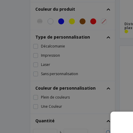
Couleur du produit
Dist
plas
Type de personnalisation
Décalcomanie
Impression
Laser
Sans personnalisation
Couleur de personnalisation
Plein de couleurs
Une Couleur
Quantité
Dist
à