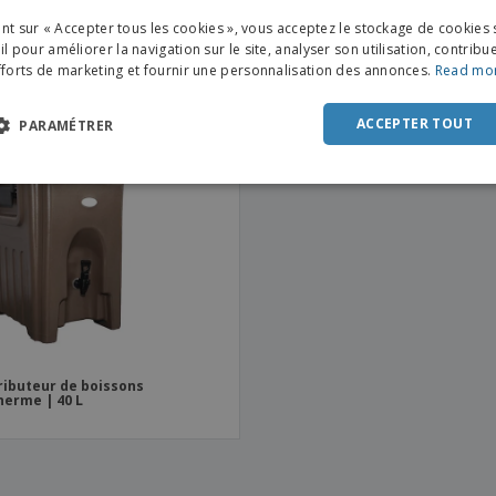
tique | Distributeur 26 ml
plastique | Distributeur 60 m
ENGL
ant sur « Accepter tous les cookies », vous acceptez le stockage de cookies 
FRE
l pour améliorer la navigation sur le site, analyser son utilisation, contribu
fforts de marketing et fournir une personnalisation des annonces.
Read mo
DUT
POR
ACCEPTER TOUT
PARAMÉTRER
SPAN
ITAL
ributeur de boissons
herme | 40 L