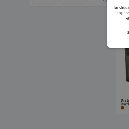
plas
En cliqu
apparei
e
Dist
isot