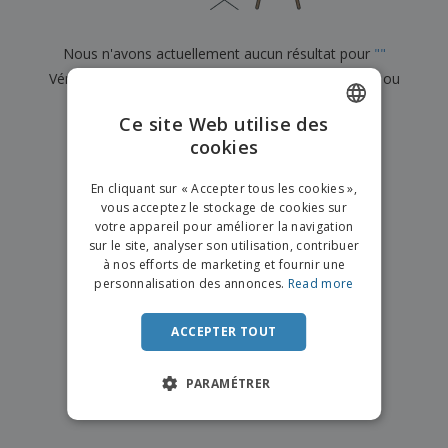
e
x
t
n
s
p
e
e
d
E
o
m
l
Nous n'avons actuellement aucun résultat pour
"
"
e
m
s
e
s
b
Vérifiez que vous l'avez correctement orthographié ou
b
a
n
u
a
n
t
recherchez un autre terme.
A
r
l
t
s
Ce site Web utilise des
c
e
l
s
×
cookies
ENGLISH
h
effacer la recherche
a
a
e
u
g
T
FRENCH
t
e
En cliquant sur « Accepter tous les cookies »,
o
e
vous acceptez le stockage de cookies sur
u
DUTCH
r
votre appareil pour améliorer la navigation
s
p
Se
sur le site, analyser son utilisation, contribuer
PORTUGUESE
l
a
connecter
à nos efforts de marketing et fournir une
e
r
/ Créer un
SPANISH
personnalisation des annonces.
Read more
s
T
compte
p
h
ITALIAN
r
è
ACCEPTER TOUT
o
m
Service
d
e
Client
u
PARAMÉTRER
i
t
s