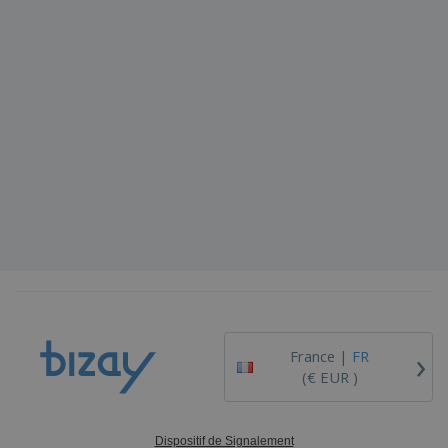
›
France |
FR
(€ EUR )
Dispositif de Signalement