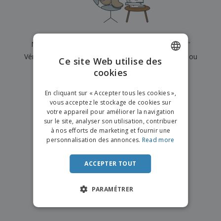
e
x
t
n
s
p
e
e
d
E
o
m
l
e
m
s
e
s
b
b
a
n
Nous n'avons actuellement aucun résultat pour
"
"
u
a
n
t
A
r
Vérifiez que vous l'avez correctement orthographié ou
l
t
s
Ce site Web utilise des
c
e
l
s
recherchez un autre terme.
cookies
ENGLISH
h
a
a
e
u
g
×
T
FRENCH
t
effacer la recherche
e
En cliquant sur « Accepter tous les cookies »,
o
e
vous acceptez le stockage de cookies sur
u
DUTCH
r
votre appareil pour améliorer la navigation
s
p
Se
sur le site, analyser son utilisation, contribuer
PORTUGUESE
l
a
connecter
à nos efforts de marketing et fournir une
e
r
/ Créer un
SPANISH
personnalisation des annonces.
Read more
s
T
compte
p
h
ITALIAN
r
è
ACCEPTER TOUT
o
m
Service
d
e
Client
u
PARAMÉTRER
i
t
s