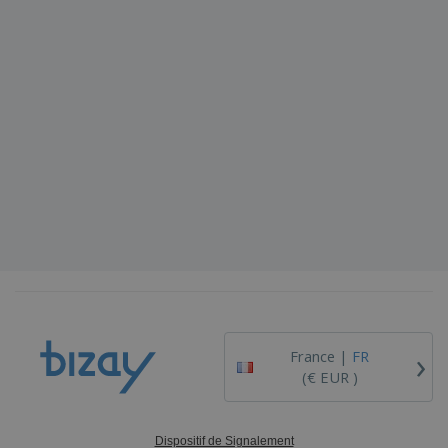
›
France |
FR
(€ EUR )
Dispositif de Signalement