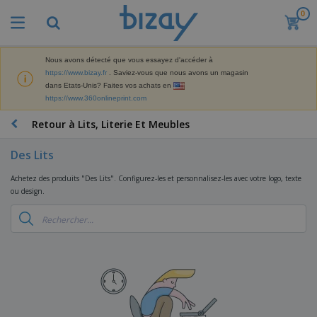
0
M
e
i
l
Nous avons détecté que vous essayez d'accéder à
M
l
https://www.bizay.fr
. Saviez-vous que nous avons un magasin
a
e
dans Etats-Unis? Faites vos achats en
t
u
https://www.360onlineprint.com
é
r
P
r
e
r
Retour à Lits, Literie Et Meubles
i
s
o
e
v
d
l
Des Lits
e
A
u
d
n
f
i
e
Achetez des produits "Des Lits". Configurez-les et personnalisez-les avec votre logo, texte
t
f
t
M
ou design.
e
i
s
a
F
s
c
P
r
o
h
r
k
u
a
o
e
r
g
m
S
t
n
e
o
a
i
i
s
t
c
n
t
e
i
s
g
u
t
V
o
r
E
ê
n