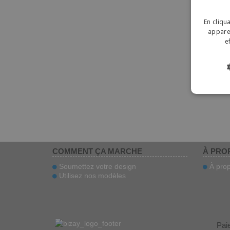
En cliqu
apparei
e
COMMENT ÇA MARCHE
À PRO
Soumettez votre design
À prop
Utilisez nos modèles
Pai