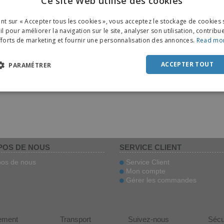
Ce site Web utilise des cookies
ENGL
ant sur « Accepter tous les cookies », vous acceptez le stockage de cookies 
FRE
l pour améliorer la navigation sur le site, analyser son utilisation, contribu
fforts de marketing et fournir une personnalisation des annonces.
Read mo
DUT
POR
ACCEPTER TOUT
PARAMÉTRER
SPAN
ITAL
POS DE NOUS
SERVICE CLIENT
os de nous
Service Client
Mon compte
Gérer les commandes
ement
Transport
Suivez-nous
Sécu