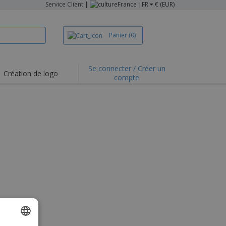
Service Client
|
France |
FR
€ (EUR)
Panier
(0)
Se connecter / Créer un
Création de logo
compte