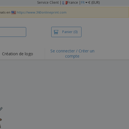
Service Client
|
France |
FR
€ (EUR)
chats en
https://www.360onlineprint.com
Panier
(0)
Se connecter / Créer un
Création de logo
compte
ualités et
motions
irts et polos
derie
vités de plein air
e office
es d'expédition
eaux personalisés
uits écologiques