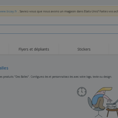
www.bizay.fr
. Saviez-vous que nous avons un magasin dans Etats-Unis? Faites vos a
Flyers et dépliants
Stickers
Act
Tendance
Nouveautés
pro
alles
Roll-ups
Drapeaux
T-sh
Vaisselle et
Roll-ups
Bro
s produits "Des Balles". Configurez-les et personnalisez-les avec votre logo, texte ou design.
accessoires de cuisine
Vaisselle jetable et
Livraison à domicile
Acti
réutilisable
Autocollants, vinyles et
Montres
Hom
affiches
Sweatshirts
Coupes et Trophées
Boît
Exposants
Médailles
Cad
Affiches
Cadeaux gourmands
Prod