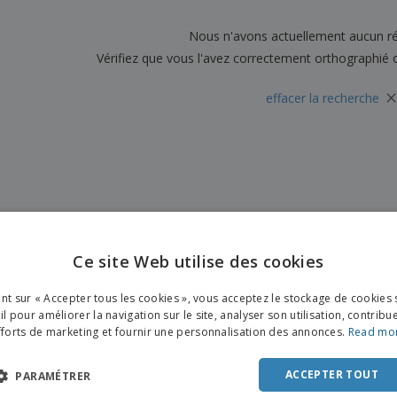
Sacs et accessoires de
Étiquettes pour
Livr
transport
Imprimantes
Nous n'avons actuellement aucun ré
Vérifiez que vous l'avez correctement orthographié 
×
effacer la recherche
Ce site Web utilise des cookies
ENGL
ant sur « Accepter tous les cookies », vous acceptez le stockage de cookies 
FRE
l pour améliorer la navigation sur le site, analyser son utilisation, contribu
fforts de marketing et fournir une personnalisation des annonces.
Read mo
DUT
POR
ACCEPTER TOUT
PARAMÉTRER