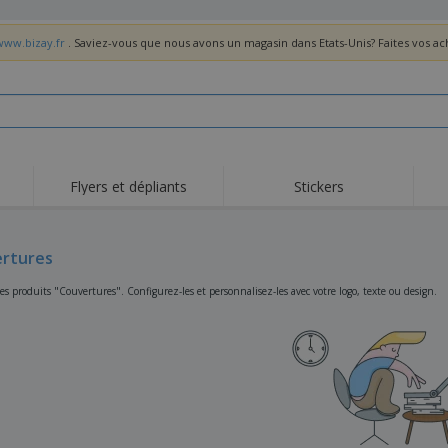
www.bizay.fr
. Saviez-vous que nous avons un magasin dans Etats-Unis? Faites vos a
Flyers et dépliants
Stickers
Act
Tendance
Nouveautés
pro
rtures
Roll-ups
Drapeaux
T-sh
Vaisselle et
Roll-ups
Bro
s produits "Couvertures". Configurez-les et personnalisez-les avec votre logo, texte ou design.
accessoires de cuisine
Vaisselle jetable et
Livraison à domicile
Acti
réutilisable
Autocollants, vinyles et
Montres
Hom
affiches
Sweatshirts
Coupes et Trophées
Boît
Exposants
Médailles
Cad
Affiches
Cadeaux gourmands
Prod