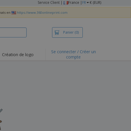
Service Client
|
France |
FR
€ (EUR)
chats en
https://www.360onlineprint.com
Panier
(0)
Se connecter / Créer un
Création de logo
compte
ualités et
motions
irts et polos
derie
vités de plein air
e office
es d'expédition
eaux personalisés
uits écologiques