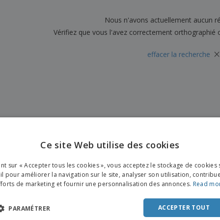
Sacs et accessoires de
Étiquettes pour
Livr
transport
Imprimantes
Nous n'avons actuellement aucun ré
Vérifiez que vous l'avez correctement orthographié 
×
effacer la recherche
Ce site Web utilise des cookies
ENGL
ant sur « Accepter tous les cookies », vous acceptez le stockage de cookies 
FRE
l pour améliorer la navigation sur le site, analyser son utilisation, contribu
fforts de marketing et fournir une personnalisation des annonces.
Read mo
DUT
POR
ACCEPTER TOUT
PARAMÉTRER