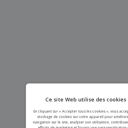
Ce site Web utilise des cookies
ENGLIS
En cliquant sur « Accepter tous les cookies », vous acce
FRENC
stockage de cookies sur votre appareil pour améliore
navigation sur le site, analyser son utilisation, contribue
DUTCH
efforts de marketing et fournir une personnalisation