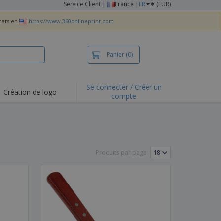
Service Client
|
France |
FR
€ (EUR)
chats en
https://www.360onlineprint.com
Panier
(0)
Se connecter / Créer un
Création de logo
compte
ualités et
motions
irts et polos
derie
Produits par page:
vités de plein air
e office
es d'expédition
eaux personalisés
uits écologiques