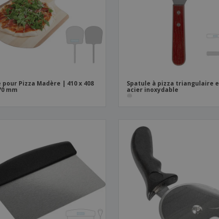
Sacs et accessoires de
Étiquettes pour
Livr
transport
Imprimantes
 pour Pizza Madère | 410 x 408
Spatule à pizza triangulaire 
70 mm
acier inoxydable