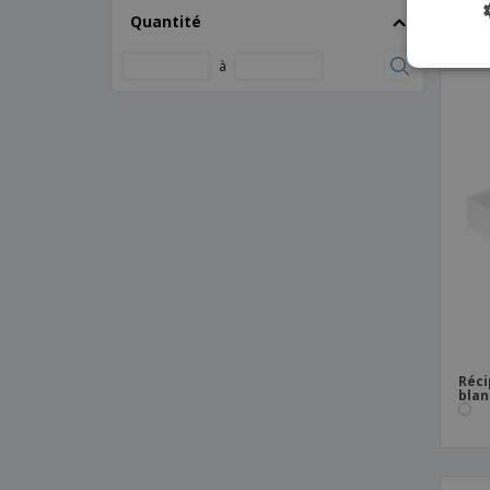
Ø13
Quantité
à
Réci
blan