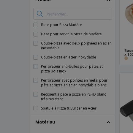
Magnets
Bâches
Base pour Pizza Madère
Base pour servir la pizza de Madère
Coupe-pizza avec deux poignées en acier
inoxydable
Base
x 10
Coupe-pizza en acier inoxydable
Perforateur anti-bulles pour pâtes et
pizza Bois inox
Perforateur avec pointes en métal pour
pâte et pizza en acier inoxydable blanc
Récipient à pâte à pizza en PEHD blanc
très résistant
Spatule à Pizza & Burger en Acier
Inoxydable
Matériau
Spatule à pâte à pizza en acier inoxydable
Spatule à pizza triangulaire en acier