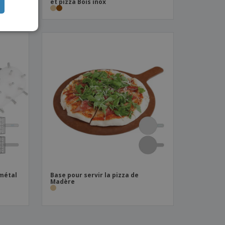
TUGUESE
et pizza Bois inox
ISH
IAN
 métal
Base pour servir la pizza de
Madère