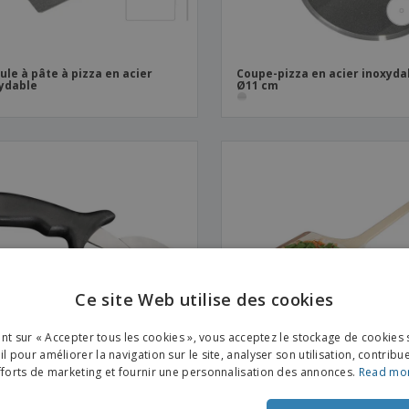
ule à pâte à pizza en acier
Coupe-pizza en acier inoxyda
ydable
Ø11 cm
Ce site Web utilise des cookies
ENGL
ant sur « Accepter tous les cookies », vous acceptez le stockage de cookies 
FRE
l pour améliorer la navigation sur le site, analyser son utilisation, contribu
fforts de marketing et fournir une personnalisation des annonces.
Read mo
DUT
e-pizza en acier inoxydable |
Base pour Pizza Madère | 410 