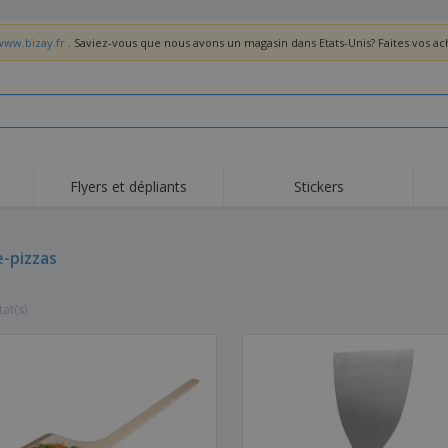
www.bizay.fr
. Saviez-vous que nous avons un magasin dans Etats-Unis? Faites vos a
Flyers et dépliants
Stickers
Act
Tendance
Nouveautés
pro
-pizzas
Roll-ups
Drapeaux
T-sh
Vaisselle et
Roll-ups
Bro
accessoires de cuisine
tat(s)
Vaisselle jetable et
Livraison à domicile
Acti
réutilisable
Autocollants, vinyles et
Montres
Hom
affiches
Sweatshirts
Coupes et Trophées
Boît
Exposants
Médailles
Cad
Affiches
Cadeaux gourmands
Prod