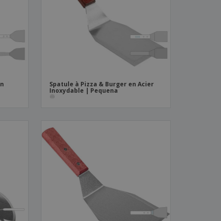
es et brochures
en
Spatule à Pizza & Burger en Acier
Inoxydable | Pequena