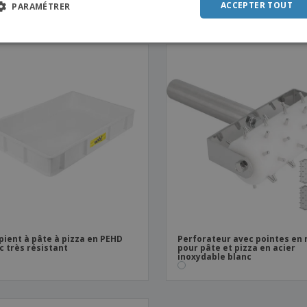
 cm
x 1070 mm
POR
ACCEPTER TOUT
PARAMÉTRER
SPAN
ITAL
pient à pâte à pizza en PEHD
Perforateur avec pointes en
c très résistant
pour pâte et pizza en acier
inoxydable blanc