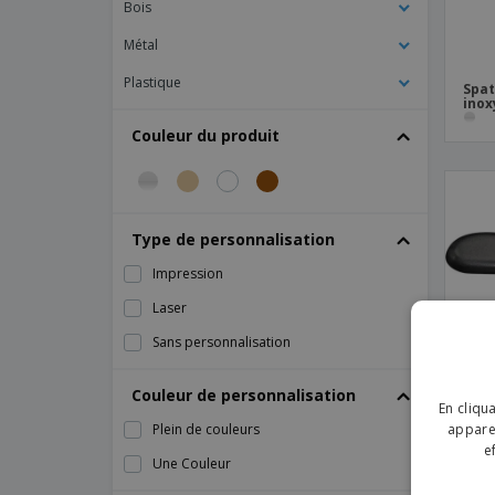
Bois
inoxydable
Métal
Plastique
Spat
inox
Couleur du produit
Type de personnalisation
Impression
Laser
Sans personnalisation
Couleur de personnalisation
En cliqu
Plein de couleurs
apparei
e
Une Couleur
Coup