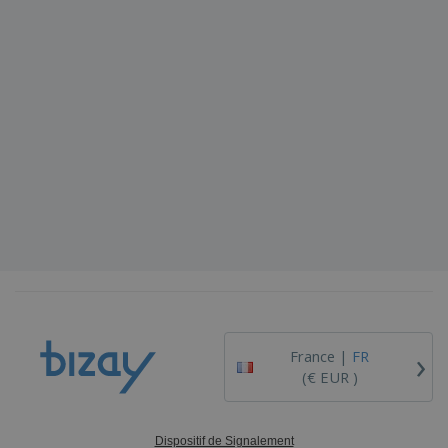
›
France |
FR
(€ EUR )
Dispositif de Signalement