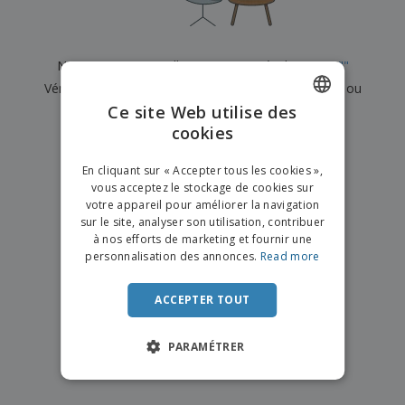
e
x
t
n
s
p
e
e
d
E
o
m
l
e
m
s
e
s
Nous n'avons actuellement aucun résultat pour
"
"
b
b
a
n
u
Vérifiez que vous l'avez correctement orthographié ou
a
n
t
A
r
l
t
s
Ce site Web utilise des
recherchez un autre terme.
c
e
l
s
cookies
ENGLISH
h
a
a
×
e
u
effacer la recherche
g
T
FRENCH
t
e
En cliquant sur « Accepter tous les cookies »,
o
e
vous acceptez le stockage de cookies sur
u
DUTCH
r
votre appareil pour améliorer la navigation
s
p
Se
sur le site, analyser son utilisation, contribuer
PORTUGUESE
l
a
connecter
à nos efforts de marketing et fournir une
e
r
/ Créer un
SPANISH
personnalisation des annonces.
Read more
s
T
compte
p
h
ITALIAN
r
è
ACCEPTER TOUT
o
m
Service
d
e
Client
u
PARAMÉTRER
i
t
s