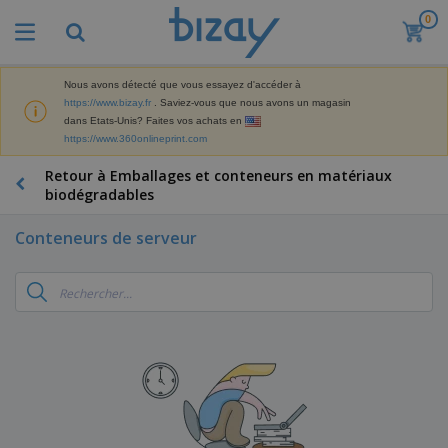
0
M
e
i
l
Nous avons détecté que vous essayez d'accéder à
M
l
https://www.bizay.fr
. Saviez-vous que nous avons un magasin
a
e
dans Etats-Unis? Faites vos achats en
t
u
https://www.360onlineprint.com
é
r
P
r
e
r
Retour à Emballages et conteneurs en matériaux
i
s
o
biodégradables
e
v
d
l
e
A
u
d
Conteneurs de serveur
n
f
i
e
t
f
t
M
e
i
s
a
F
s
c
P
r
o
h
r
k
u
a
o
e
r
g
m
S
t
n
e
o
a
i
i
s
t
c
n
t
e
i
s
g
u
t
V
o
r
E
ê
n