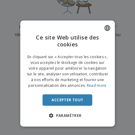
e
x
t
n
s
p
e
e
d
E
o
m
l
e
m
s
e
s
b
b
a
n
Nous n'avons actuellement aucun résultat pour
"
"
u
a
n
t
A
r
Vérifiez que vous l'avez correctement orthographié ou
l
t
s
Ce site Web utilise des
c
e
l
s
recherchez un autre terme.
cookies
ENGLISH
h
a
a
e
u
g
×
T
FRENCH
t
effacer la recherche
e
En cliquant sur « Accepter tous les cookies »,
o
e
vous acceptez le stockage de cookies sur
u
DUTCH
r
votre appareil pour améliorer la navigation
s
p
Se
sur le site, analyser son utilisation, contribuer
PORTUGUESE
l
a
connecter
à nos efforts de marketing et fournir une
e
r
/ Créer un
SPANISH
personnalisation des annonces.
Read more
s
T
compte
p
h
ITALIAN
r
è
ACCEPTER TOUT
o
m
Service
d
e
Client
u
PARAMÉTRER
i
t
s