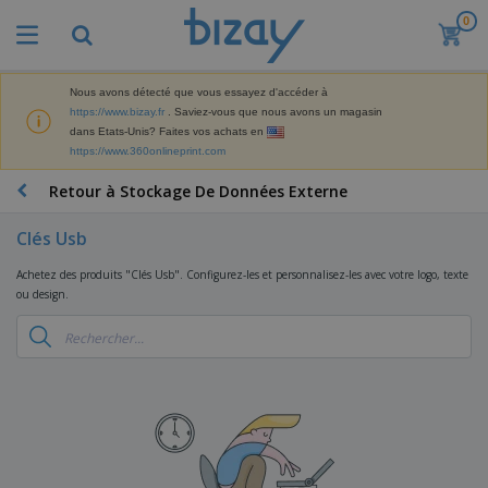
0
M
e
i
l
Nous avons détecté que vous essayez d'accéder à
M
l
https://www.bizay.fr
. Saviez-vous que nous avons un magasin
a
e
dans Etats-Unis? Faites vos achats en
t
u
https://www.360onlineprint.com
é
r
P
r
e
r
Retour à Stockage De Données Externe
i
s
o
e
v
d
l
Clés Usb
e
A
u
d
n
f
i
e
Achetez des produits "Clés Usb". Configurez-les et personnalisez-les avec votre logo, texte
t
f
t
M
ou design.
e
i
s
a
F
s
c
P
r
o
h
r
k
u
a
o
e
r
g
m
S
t
n
e
o
a
i
i
s
t
c
n
t
e
i
s
g
u
t
V
o
r
E
ê
n