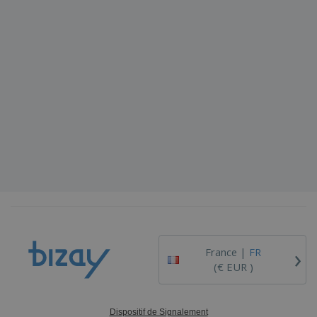
›
France |
FR
(€ EUR )
Dispositif de Signalement