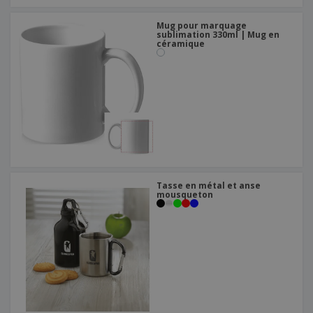
Mug pour marquage
sublimation 330ml | Mug en
céramique
Tasse en métal et anse
mousqueton