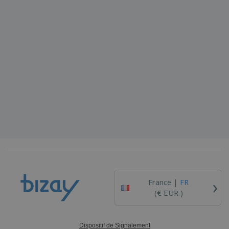
›
France |
FR
(€ EUR )
Dispositif de Signalement