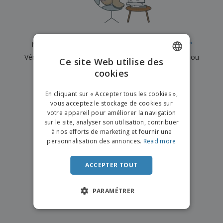
e
x
t
n
s
p
e
e
d
E
o
m
l
e
m
s
e
s
b
b
a
n
Nous n'avons actuellement aucun résultat pour
"
"
u
a
n
t
A
r
Vérifiez que vous l'avez correctement orthographié ou
l
t
s
Ce site Web utilise des
c
e
l
s
recherchez un autre terme.
cookies
ENGLISH
h
a
a
e
u
g
×
T
FRENCH
t
effacer la recherche
e
En cliquant sur « Accepter tous les cookies »,
o
e
vous acceptez le stockage de cookies sur
u
DUTCH
r
votre appareil pour améliorer la navigation
s
p
Se
sur le site, analyser son utilisation, contribuer
PORTUGUESE
l
a
connecter
à nos efforts de marketing et fournir une
e
r
/ Créer un
SPANISH
personnalisation des annonces.
Read more
s
T
compte
p
h
ITALIAN
r
è
ACCEPTER TOUT
o
m
Service
d
e
Client
u
PARAMÉTRER
i
t
s