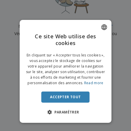
e
x
t
n
s
p
e
e
d
E
o
m
l
e
m
s
e
s
b
b
a
n
Nous n'avons actuellement aucun résultat pour
"
"
u
a
n
t
A
r
Vérifiez que vous l'avez correctement orthographié ou
l
t
s
Ce site Web utilise des
c
e
l
s
recherchez un autre terme.
cookies
ENGLISH
h
a
a
e
u
g
×
T
FRENCH
t
effacer la recherche
e
En cliquant sur « Accepter tous les cookies »,
o
e
vous acceptez le stockage de cookies sur
u
DUTCH
r
votre appareil pour améliorer la navigation
s
p
Se
sur le site, analyser son utilisation, contribuer
PORTUGUESE
l
a
connecter
à nos efforts de marketing et fournir une
e
r
/ Créer un
SPANISH
personnalisation des annonces.
Read more
s
T
compte
p
h
ITALIAN
r
è
ACCEPTER TOUT
o
m
Service
d
e
Client
u
PARAMÉTRER
i
t
s