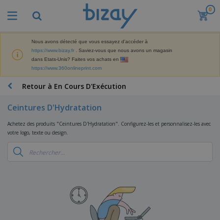
0
M
e
i
l
Nous avons détecté que vous essayez d'accéder à
M
l
https://www.bizay.fr
. Saviez-vous que nous avons un magasin
a
e
dans Etats-Unis? Faites vos achats en
t
u
https://www.360onlineprint.com
é
r
P
r
e
r
Retour à En Cours D'Exécution
i
s
o
e
v
d
l
Ceintures D'Hydratation
e
A
u
d
n
f
i
e
Achetez des produits "Ceintures D'Hydratation". Configurez-les et personnalisez-les avec
t
f
t
M
votre logo, texte ou design.
e
i
s
a
F
s
c
P
r
o
h
r
k
u
a
o
e
r
g
m
S
t
n
e
o
a
i
i
s
t
c
n
t
e
i
s
g
u
t
V
o
r
E
ê
n