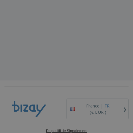
›
France |
FR
(€ EUR )
Dispositif de Signalement