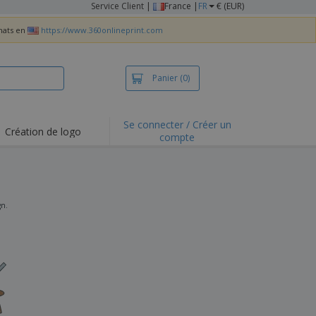
Service Client
|
France |
FR
€ (EUR)
chats en
https://www.360onlineprint.com
Panier
(0)
Se connecter / Créer un
Création de logo
compte
ualités et
motions
irts et polos
derie
gn.
vités de plein air
e office
es d'expédition
eaux personalisés
uits écologiques