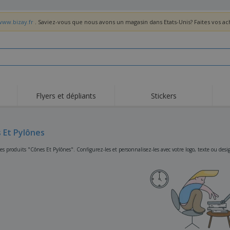
www.bizay.fr
. Saviez-vous que nous avons un magasin dans Etats-Unis? Faites vos a
Flyers et dépliants
Stickers
Act
Tendance
Nouveautés
pro
 Et Pylônes
Roll-ups
Drapeaux
T-sh
Vaisselle et
Roll-ups
Bro
s produits "Cônes Et Pylônes". Configurez-les et personnalisez-les avec votre logo, texte ou desi
accessoires de cuisine
Vaisselle jetable et
Livraison à domicile
Acti
réutilisable
Autocollants, vinyles et
Montres
Hom
affiches
Sweatshirts
Coupes et Trophées
Boît
Exposants
Médailles
Cad
Affiches
Cadeaux gourmands
Prod