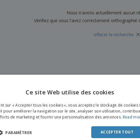
Sacs et accessoires de
Étiquettes pour
Livr
transport
Imprimantes
Nous n'avons actuellement aucun ré
Vérifiez que vous l'avez correctement orthographié 
×
effacer la recherche
Ce site Web utilise des cookies
ENGL
ant sur « Accepter tous les cookies », vous acceptez le stockage de cookies 
FRE
l pour améliorer la navigation sur le site, analyser son utilisation, contribu
fforts de marketing et fournir une personnalisation des annonces.
Read mo
DUT
POR
ACCEPTER TOUT
PARAMÉTRER