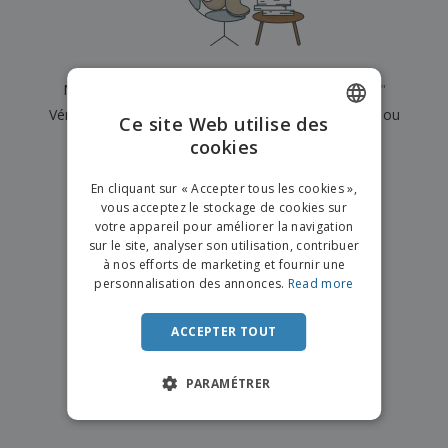
e
x
t
n
s
p
e
e
d
E
o
m
l
e
m
s
e
s
b
b
a
n
Nous n'avons actuellement aucun résultat pour
"
"
u
a
n
t
A
r
Vérifiez que vous l'avez correctement orthographié ou
l
t
s
Ce site Web utilise des
c
e
l
s
recherchez un autre terme.
cookies
ENGLISH
h
a
a
e
u
g
×
T
FRENCH
t
effacer la recherche
e
En cliquant sur « Accepter tous les cookies »,
o
e
vous acceptez le stockage de cookies sur
u
DUTCH
r
votre appareil pour améliorer la navigation
s
p
Se
sur le site, analyser son utilisation, contribuer
PORTUGUESE
l
a
connecter
à nos efforts de marketing et fournir une
e
r
/ Créer un
SPANISH
personnalisation des annonces.
Read more
s
T
compte
p
h
ITALIAN
r
è
ACCEPTER TOUT
o
m
Service
d
e
Client
u
PARAMÉTRER
i
t
s