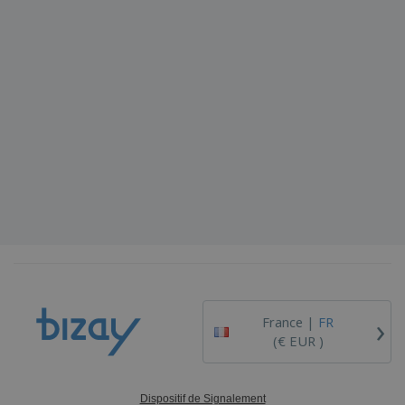
›
France |
FR
(€ EUR )
Dispositif de Signalement