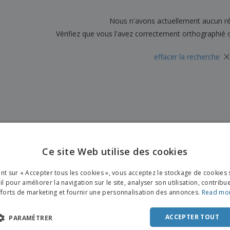
Sacs et accessoires de
Étiquettes pour
Livr
transport
Imprimantes
Nous n'avons actuellement aucun ré
Vérifiez que vous l'avez correctement orthographié 
×
effacer la recherche
Ce site Web utilise des cookies
ENGL
ant sur « Accepter tous les cookies », vous acceptez le stockage de cookies 
FRE
l pour améliorer la navigation sur le site, analyser son utilisation, contribu
fforts de marketing et fournir une personnalisation des annonces.
Read mo
DUT
POR
ACCEPTER TOUT
PARAMÉTRER