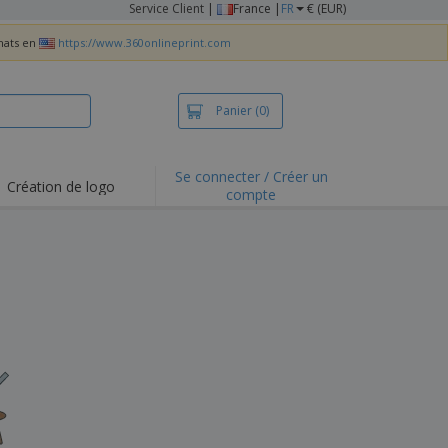
Service Client
|
France |
FR
€ (EUR)
chats en
https://www.360onlineprint.com
Panier
(0)
Se connecter / Créer un
Création de logo
compte
ualités et
motions
irts et polos
derie
vités de plein air
e office
es d'expédition
eaux personalisés
uits écologiques