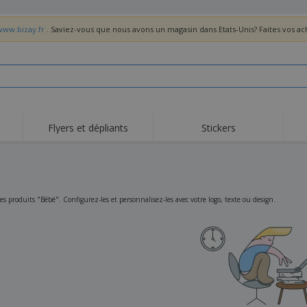
www.bizay.fr
. Saviez-vous que nous avons un magasin dans Etats-Unis? Faites vos a
Flyers et dépliants
Stickers
Act
Tendance
Nouveautés
pro
Roll-ups
Drapeaux
T-sh
Vaisselle et
Roll-ups
Bro
s produits "Bébé". Configurez-les et personnalisez-les avec votre logo, texte ou design.
accessoires de cuisine
Vaisselle jetable et
Livraison à domicile
Acti
réutilisable
Autocollants, vinyles et
Montres
Hom
affiches
Sweatshirts
Coupes et Trophées
Boît
Exposants
Médailles
Cad
Affiches
Cadeaux gourmands
Prod