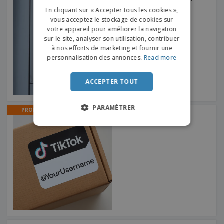
Autocollants pour Verre -
FRENCH
Facebook
En cliquant sur « Accepter tous les cookies »,
vous acceptez le stockage de cookies sur
DUTCH
votre appareil pour améliorer la navigation
sur le site, analyser son utilisation, contribuer
PORTUGUESE
à nos efforts de marketing et fournir une
SPANISH
personnalisation des annonces.
Read more
ITALIAN
ACCEPTER TOUT
PARAMÉTRER
PROMO
Autocollants TikTok