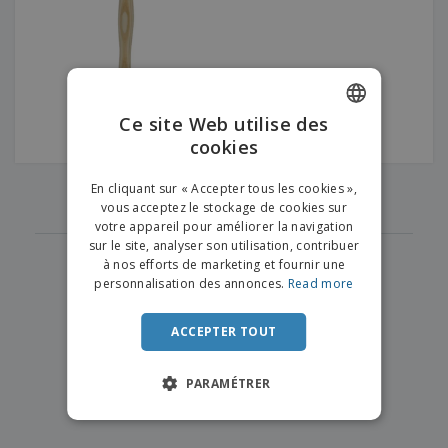
e
x
t
n
s
p
e
e
d
E
o
m
l
e
m
s
e
s
b
b
a
n
u
a
n
t
A
r
l
t
s
Ce site Web utilise des
c
e
l
s
cookies
ENGLISH
h
a
a
e
u
g
T
FRENCH
t
‹
›
e
En cliquant sur « Accepter tous les cookies »,
1
o
e
vous acceptez le stockage de cookies sur
u
DUTCH
r
votre appareil pour améliorer la navigation
s
p
Se
sur le site, analyser son utilisation, contribuer
PORTUGUESE
l
a
connecter
à nos efforts de marketing et fournir une
e
r
/ Créer un
SPANISH
personnalisation des annonces.
Read more
s
T
compte
p
h
ITALIAN
r
è
ACCEPTER TOUT
o
m
Service
d
e
Client
u
PARAMÉTRER
i
t
s