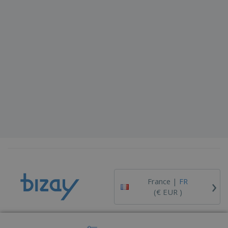
›
France |
FR
(€ EUR )
Dispositif de Signalement