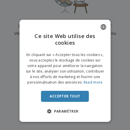
e
x
t
n
s
p
e
e
d
E
o
m
l
e
m
s
e
s
b
b
a
n
Nous n'avons actuellement aucun résultat pour
"
"
u
a
n
t
A
r
Vérifiez que vous l'avez correctement orthographié ou
l
t
s
Ce site Web utilise des
c
e
l
s
recherchez un autre terme.
cookies
ENGLISH
h
a
a
e
u
g
×
T
FRENCH
t
effacer la recherche
e
En cliquant sur « Accepter tous les cookies »,
o
e
vous acceptez le stockage de cookies sur
u
DUTCH
r
votre appareil pour améliorer la navigation
s
p
Se
sur le site, analyser son utilisation, contribuer
PORTUGUESE
l
a
connecter
à nos efforts de marketing et fournir une
e
r
/ Créer un
SPANISH
personnalisation des annonces.
Read more
s
T
compte
p
h
ITALIAN
r
è
ACCEPTER TOUT
o
m
Service
d
e
Client
u
PARAMÉTRER
i
t
s