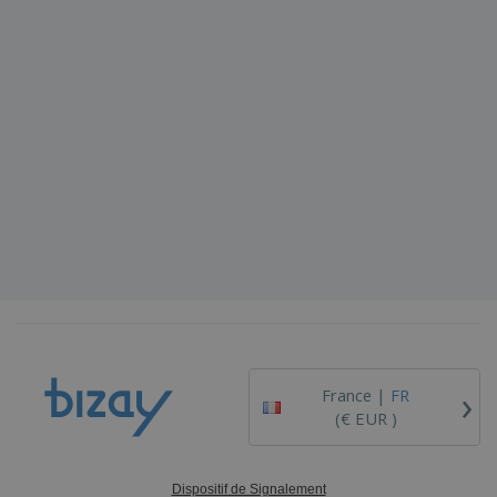
›
France |
FR
(€ EUR )
Dispositif de Signalement