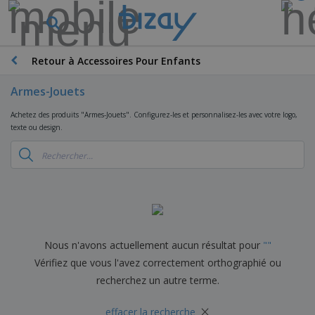
M
e
i
l
Retour à Accessoires Pour Enfants
M
l
a
e
t
Armes-Jouets
u
é
r
P
r
Achetez des produits "Armes-Jouets". Configurez-les et personnalisez-les avec votre logo,
e
r
i
texte ou design.
s
o
e
v
d
l
e
A
u
d
n
f
i
e
t
f
t
M
e
i
s
a
F
s
c
P
r
o
h
r
k
u
a
o
e
r
Nous n'avons actuellement aucun résultat pour
"
"
g
m
S
t
n
e
o
Vérifiez que vous l'avez correctement orthographié ou
a
i
i
s
t
c
n
recherchez un autre terme.
t
e
i
s
g
u
t
V
o
r
×
E
ê
effacer la recherche
n