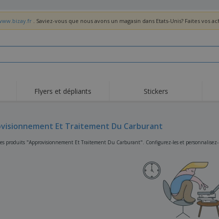
www.bizay.fr
. Saviez-vous que nous avons un magasin dans Etats-Unis? Faites vos a
Flyers et dépliants
Stickers
Act
Tendance
Nouveautés
pro
visionnement Et Traitement Du Carburant
Roll-ups
Drapeaux
T-sh
Vaisselle et
Roll-ups
Bro
es produits "Approvisionnement Et Traitement Du Carburant". Configurez-les et personnalisez-les
accessoires de cuisine
Vaisselle jetable et
Livraison à domicile
Acti
réutilisable
Autocollants, vinyles et
Montres
Hom
affiches
Sweatshirts
Coupes et Trophées
Boît
Exposants
Médailles
Cad
Affiches
Cadeaux gourmands
Prod