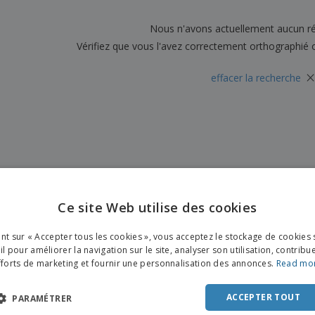
Sacs et accessoires de
Étiquettes pour
Livr
transport
Imprimantes
Nous n'avons actuellement aucun ré
Vérifiez que vous l'avez correctement orthographié 
×
effacer la recherche
Ce site Web utilise des cookies
ENGL
ant sur « Accepter tous les cookies », vous acceptez le stockage de cookies 
FRE
l pour améliorer la navigation sur le site, analyser son utilisation, contribu
fforts de marketing et fournir une personnalisation des annonces.
Read mo
DUT
POR
ACCEPTER TOUT
PARAMÉTRER