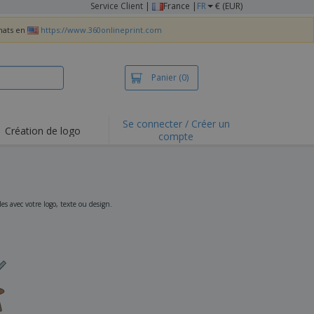
Service Client
|
France |
FR
€ (EUR)
chats en
https://www.360onlineprint.com
Panier
(0)
Se connecter / Créer un
Création de logo
compte
ualités et
motions
irts et polos
derie
 avec votre logo, texte ou design.
vités de plein air
e office
es d'expédition
eaux personalisés
uits écologiques