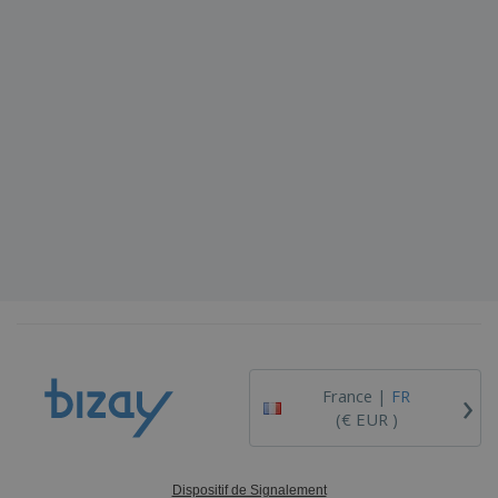
›
France |
FR
(€ EUR )
Dispositif de Signalement