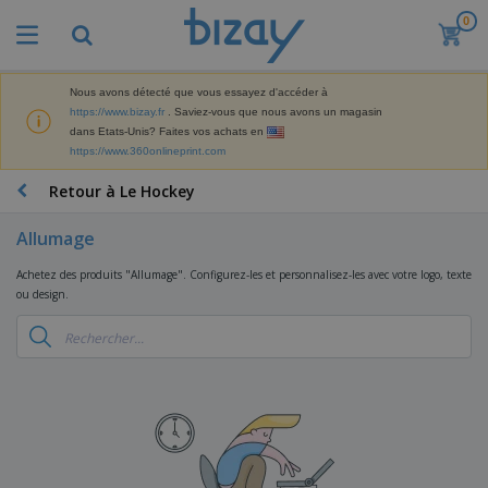
0
M
e
i
l
Nous avons détecté que vous essayez d'accéder à
M
l
https://www.bizay.fr
. Saviez-vous que nous avons un magasin
a
e
dans Etats-Unis? Faites vos achats en
t
u
https://www.360onlineprint.com
é
r
P
r
e
r
Retour à Le Hockey
i
s
o
e
v
d
l
Allumage
e
A
u
d
n
f
i
e
Achetez des produits "Allumage". Configurez-les et personnalisez-les avec votre logo, texte
t
f
t
M
ou design.
e
i
s
a
F
s
c
P
r
o
h
r
k
u
a
o
e
r
g
m
S
t
n
e
o
a
i
i
s
t
c
n
t
e
i
s
g
u
t
V
o
r
E
ê
n