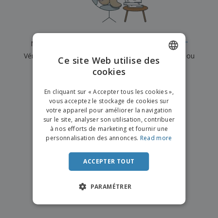
e
x
t
n
s
p
e
e
d
E
o
m
l
e
m
s
e
s
b
b
a
n
Nous n'avons actuellement aucun résultat pour
"
"
u
a
n
t
A
r
Vérifiez que vous l'avez correctement orthographié ou
l
t
s
Ce site Web utilise des
c
e
l
s
recherchez un autre terme.
cookies
ENGLISH
h
a
a
e
u
g
×
T
FRENCH
t
effacer la recherche
e
En cliquant sur « Accepter tous les cookies »,
o
e
vous acceptez le stockage de cookies sur
u
DUTCH
r
votre appareil pour améliorer la navigation
s
p
Se
sur le site, analyser son utilisation, contribuer
PORTUGUESE
l
a
connecter
à nos efforts de marketing et fournir une
e
r
/ Créer un
SPANISH
personnalisation des annonces.
Read more
s
T
compte
p
h
ITALIAN
r
è
ACCEPTER TOUT
o
m
Service
d
e
Client
u
PARAMÉTRER
i
t
s