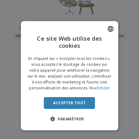
e
x
t
n
s
p
e
e
d
E
o
m
l
e
m
s
e
s
b
b
a
n
Nous n'avons actuellement aucun résultat pour
"
"
u
a
n
t
A
r
Vérifiez que vous l'avez correctement orthographié ou
l
t
s
Ce site Web utilise des
c
e
l
s
recherchez un autre terme.
cookies
ENGLISH
h
a
a
e
u
g
×
T
FRENCH
t
effacer la recherche
e
En cliquant sur « Accepter tous les cookies »,
o
e
vous acceptez le stockage de cookies sur
u
DUTCH
r
votre appareil pour améliorer la navigation
s
p
Se
sur le site, analyser son utilisation, contribuer
PORTUGUESE
l
a
connecter
à nos efforts de marketing et fournir une
e
r
/ Créer un
SPANISH
personnalisation des annonces.
Read more
s
T
compte
p
h
ITALIAN
r
è
ACCEPTER TOUT
o
m
Service
d
e
Client
u
PARAMÉTRER
i
t
s