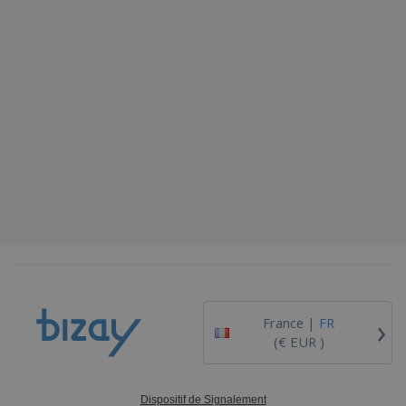
›
France |
FR
(€ EUR )
Dispositif de Signalement