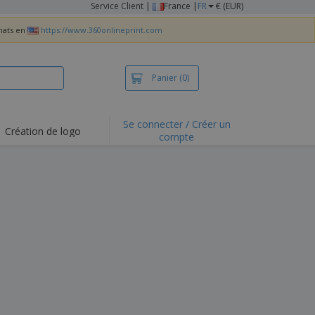
Service Client
|
France |
FR
€ (EUR)
chats en
https://www.360onlineprint.com
Panier
(0)
Se connecter / Créer un
Création de logo
compte
ualités et
motions
irts et polos
derie
vités de plein air
e office
es d'expédition
eaux personalisés
uits écologiques