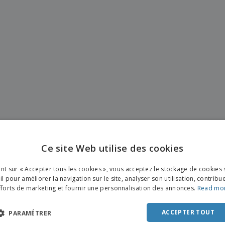
Sacs et accessoires de
Étiquettes pour
Livr
transport
Imprimantes
Ce site Web utilise des cookies
ENGL
ant sur « Accepter tous les cookies », vous acceptez le stockage de cookies 
FRE
l pour améliorer la navigation sur le site, analyser son utilisation, contribu
fforts de marketing et fournir une personnalisation des annonces.
Read mo
DUT
POR
ACCEPTER TOUT
PARAMÉTRER