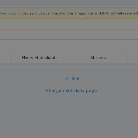
www.bizay.fr
. Saviez-vous que nous avons un magasin dans Etats-Unis? Faites vos a
Flyers et dépliants
Stickers
Act
Tendance
Nouveautés
pro
Roll-ups
Drapeaux
T-sh
Vaisselle et
Roll-ups
Bro
Chargement de la page
accessoires de cuisine
Vaisselle jetable et
Livraison à domicile
Acti
réutilisable
Autocollants, vinyles et
Montres
Hom
affiches
Sweatshirts
Coupes et Trophées
Boît
Exposants
Médailles
Cad
Affiches
Cadeaux gourmands
Prod