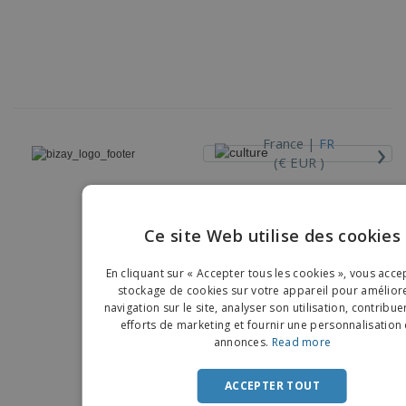
›
France |
FR
(€ EUR )
Dispositif de Signalement
Ce site Web utilise des cookies
Copyright © 2026 - BIZAY. Tous droits réservés.
ENGLIS
En cliquant sur « Accepter tous les cookies », vous acce
FRENC
stockage de cookies sur votre appareil pour améliore
navigation sur le site, analyser son utilisation, contribue
DUTCH
efforts de marketing et fournir une personnalisation
annonces.
Read more
PORTU
SPANIS
ACCEPTER TOUT