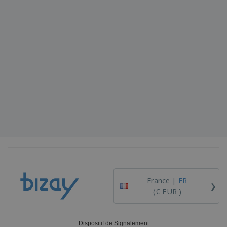
›
France |
FR
(€ EUR )
Dispositif de Signalement