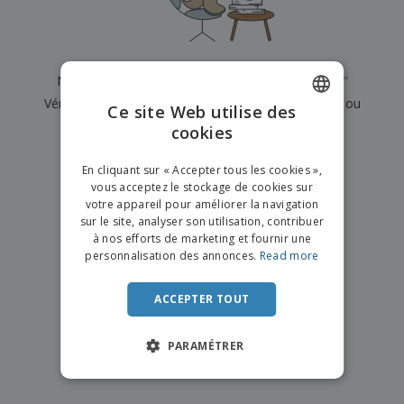
e
x
t
n
s
p
e
e
d
E
o
m
l
e
m
s
e
s
b
b
a
n
Nous n'avons actuellement aucun résultat pour
"
"
u
a
n
t
A
r
Vérifiez que vous l'avez correctement orthographié ou
l
t
s
Ce site Web utilise des
c
e
l
s
recherchez un autre terme.
cookies
ENGLISH
h
a
a
e
u
g
×
T
FRENCH
t
effacer la recherche
e
En cliquant sur « Accepter tous les cookies »,
o
e
vous acceptez le stockage de cookies sur
u
DUTCH
r
votre appareil pour améliorer la navigation
s
p
Se
sur le site, analyser son utilisation, contribuer
PORTUGUESE
l
a
connecter
à nos efforts de marketing et fournir une
e
r
/ Créer un
SPANISH
personnalisation des annonces.
Read more
s
T
compte
p
h
ITALIAN
r
è
ACCEPTER TOUT
o
m
Service
d
e
Client
u
PARAMÉTRER
i
t
s