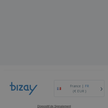
›
France |
FR
(€ EUR )
Dispositif de Signalement