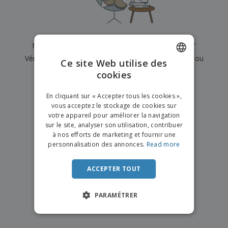
e
x
t
n
s
p
e
e
d
E
o
m
l
e
m
s
e
s
b
b
a
n
Nous n'avons actuellement aucun résultat pour
"
"
u
a
n
t
A
r
Vérifiez que vous l'avez correctement orthographié ou
l
t
s
Ce site Web utilise des
c
e
l
s
recherchez un autre terme.
cookies
ENGLISH
h
a
a
e
u
g
×
T
FRENCH
t
effacer la recherche
e
En cliquant sur « Accepter tous les cookies »,
o
e
vous acceptez le stockage de cookies sur
u
DUTCH
r
votre appareil pour améliorer la navigation
s
p
Se
sur le site, analyser son utilisation, contribuer
PORTUGUESE
l
a
connecter
à nos efforts de marketing et fournir une
e
r
/ Créer un
SPANISH
personnalisation des annonces.
Read more
s
T
compte
p
h
ITALIAN
r
è
ACCEPTER TOUT
o
m
Service
d
e
Client
u
PARAMÉTRER
i
t
s