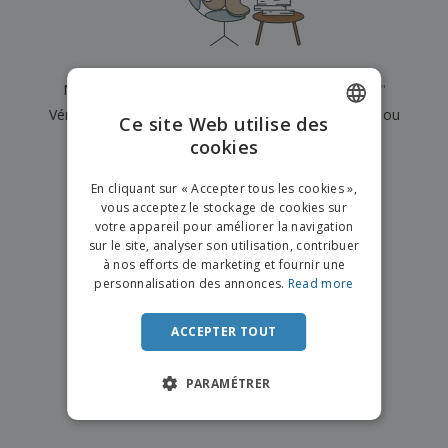
e
x
t
n
s
p
e
e
d
E
o
m
l
e
m
s
e
s
b
b
a
n
Nous n'avons actuellement aucun résultat pour
"
"
u
a
n
t
A
r
Vérifiez que vous l'avez correctement orthographié ou
l
t
s
Ce site Web utilise des
c
e
l
s
recherchez un autre terme.
cookies
ENGLISH
h
a
a
e
u
g
×
T
FRENCH
t
effacer la recherche
e
En cliquant sur « Accepter tous les cookies »,
o
e
vous acceptez le stockage de cookies sur
u
DUTCH
r
votre appareil pour améliorer la navigation
s
p
Se
sur le site, analyser son utilisation, contribuer
PORTUGUESE
l
a
connecter
à nos efforts de marketing et fournir une
e
r
/ Créer un
SPANISH
personnalisation des annonces.
Read more
s
T
compte
p
h
ITALIAN
r
è
ACCEPTER TOUT
o
m
Service
d
e
Client
u
PARAMÉTRER
i
t
s