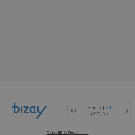
›
France |
FR
(€ EUR )
Dispositif de Signalement