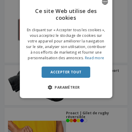
Proact | Pinces
Ce site Web utilise des
cookies
ENGLISH
FRENCH
En cliquant sur « Accepter tous les cookies »,
vous acceptez le stockage de cookies sur
DUTCH
votre appareil pour améliorer la navigation
sur le site, analyser son utilisation, contribuer
PORTUGUESE
à nos efforts de marketing et fournir une
SPANISH
personnalisation des annonces.
Read more
ITALIAN
Kariban | Serviette de sport
ACCEPTER TOUT
PARAMÉTRER
Proact | Gilet de rugby
réversible