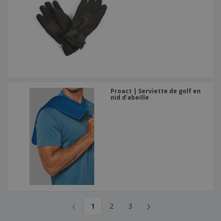
Proact | Serviette de golf en
nid d'abeille
‹
›
1
2
3