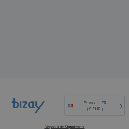
›
France |
FR
(€ EUR )
Dispositif de Signalement