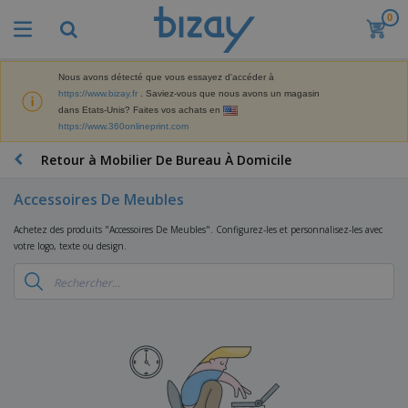
0
M
e
i
l
Nous avons détecté que vous essayez d'accéder à
M
l
https://www.bizay.fr
. Saviez-vous que nous avons un magasin
a
e
dans Etats-Unis? Faites vos achats en
t
u
https://www.360onlineprint.com
é
r
P
r
e
r
Retour à Mobilier De Bureau À Domicile
i
s
o
e
v
d
l
Accessoires De Meubles
e
A
u
d
n
f
i
e
Achetez des produits "Accessoires De Meubles". Configurez-les et personnalisez-les avec
t
f
t
M
votre logo, texte ou design.
e
i
s
a
F
s
c
P
r
o
h
r
k
u
a
o
e
r
g
m
S
t
n
e
o
a
i
i
s
t
c
n
t
e
i
s
g
u
t
V
o
r
E
ê
n