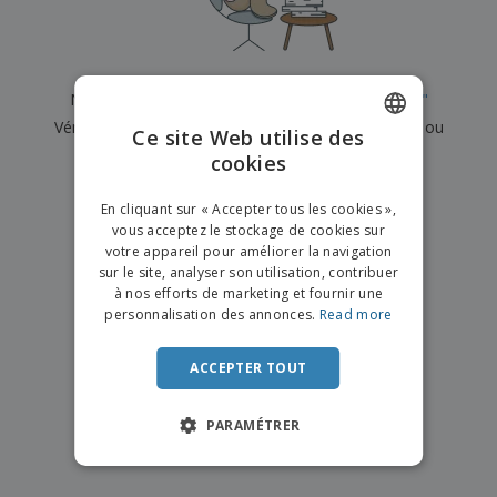
e
x
t
n
s
p
e
e
d
E
o
m
l
e
m
s
e
s
b
b
a
n
Nous n'avons actuellement aucun résultat pour
"
"
u
a
n
t
A
r
Vérifiez que vous l'avez correctement orthographié ou
l
t
s
Ce site Web utilise des
c
e
l
s
recherchez un autre terme.
cookies
ENGLISH
h
a
a
e
u
g
×
T
FRENCH
t
effacer la recherche
e
En cliquant sur « Accepter tous les cookies »,
o
e
vous acceptez le stockage de cookies sur
u
DUTCH
r
votre appareil pour améliorer la navigation
s
p
Se
sur le site, analyser son utilisation, contribuer
PORTUGUESE
l
a
connecter
à nos efforts de marketing et fournir une
e
r
/ Créer un
SPANISH
personnalisation des annonces.
Read more
s
T
compte
p
h
ITALIAN
r
è
ACCEPTER TOUT
o
m
Service
d
e
Client
u
PARAMÉTRER
i
t
s