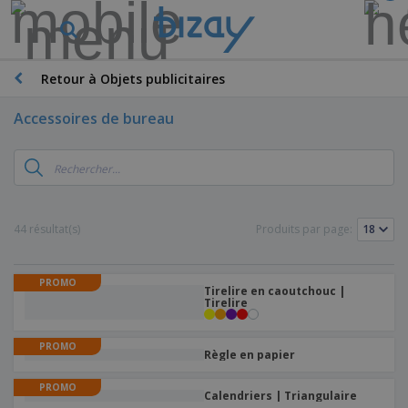
Retour à Objets publicitaires
Accessoires de bureau
44 résultat(s)
Produits par page:
PROMO
Tirelire en caoutchouc |
Tirelire
PROMO
Règle en papier
PROMO
Calendriers | Triangulaire