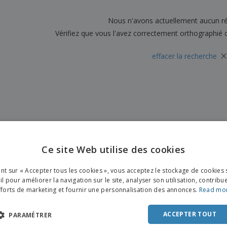
Sacs et accessoires de
Étiquettes pour
Livr
transport
Imprimantes
Nous n'avons actuellement aucun ré
Vérifiez que vous l'avez correctement orthographié 
×
effacer la recherche
Ce site Web utilise des cookies
ENGL
ant sur « Accepter tous les cookies », vous acceptez le stockage de cookies 
FRE
l pour améliorer la navigation sur le site, analyser son utilisation, contribu
fforts de marketing et fournir une personnalisation des annonces.
Read mo
DUT
POR
ACCEPTER TOUT
PARAMÉTRER