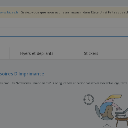
www.bizay.fr
. Saviez-vous que nous avons un magasin dans Etats-Unis? Faites vos a
Flyers et dépliants
Stickers
Act
Tendance
Nouveautés
pro
soires D'Imprimante
Roll-ups
Drapeaux
T-sh
Vaisselle et
Roll-ups
Bro
s produits "Accessoires D'Imprimante". Configurez-les et personnalisez-les avec votre logo, texte
accessoires de cuisine
Vaisselle jetable et
Livraison à domicile
Acti
réutilisable
Autocollants, vinyles et
Montres
Hom
affiches
Sweatshirts
Coupes et Trophées
Boît
Exposants
Médailles
Cad
Affiches
Cadeaux gourmands
Prod