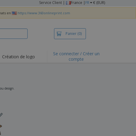
Service Client
|
France |
FR
€ (EUR)
chats en
https://www.360onlineprint.com
Panier
(0)
Se connecter / Créer un
Création de logo
compte
ualités et
motions
irts et polos
derie
 ou design.
vités de plein air
e office
es d'expédition
eaux personalisés
uits écologiques