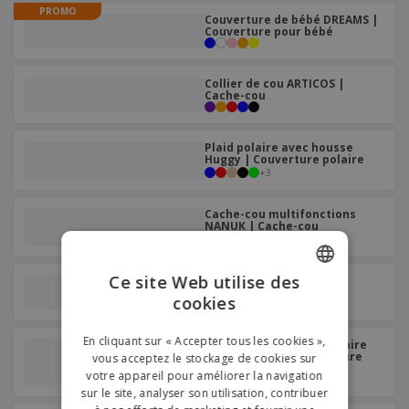
PROMO
Couverture de bébé DREAMS |
Couverture pour bébé
Collier de cou ARTICOS |
Cache-cou
Plaid polaire avec housse
Huggy | Couverture polaire
+
3
Cache-cou multifonctions
NANUK | Cache-cou
+
2
Ce site Web utilise des
180 g avec poignée |
Couverture polaire
cookies
ENGLISH
FRENCH
En cliquant sur « Accepter tous les cookies »,
Plaid Springwood en polaire
sherpa douce | Couverture
vous acceptez le stockage de cookies sur
DUTCH
polaire
votre appareil pour améliorer la navigation
sur le site, analyser son utilisation, contribuer
PORTUGUESE