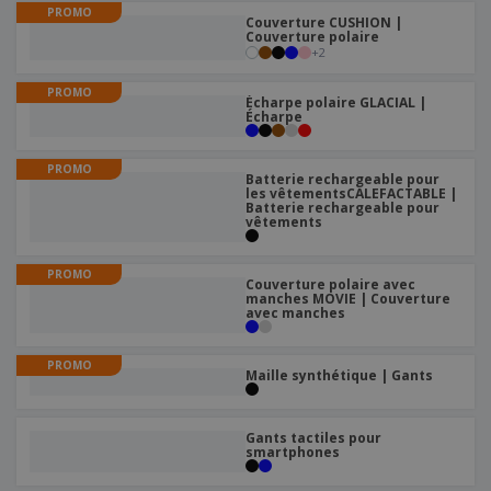
e
x
PROMO
t
n
Couverture CUSHION |
s
p
e
e
Couverture polaire
d
E
o
m
+
2
l
e
m
s
e
s
b
b
a
n
PROMO
Écharpe polaire GLACIAL |
u
a
n
t
Écharpe
A
r
l
t
s
c
e
l
s
h
a
a
PROMO
Batterie rechargeable pour
e
u
g
les vêtementsCALEFACTABLE |
T
t
e
Batterie rechargeable pour
o
e
vêtements
u
r
s
p
Se
l
PROMO
a
Couverture polaire avec
connecter
e
r
manches MOVIE | Couverture
/ Créer un
s
avec manches
T
compte
p
h
r
è
PROMO
o
Maille synthétique | Gants
m
Service
d
e
Client
u
i
Gants tactiles pour
t
smartphones
s