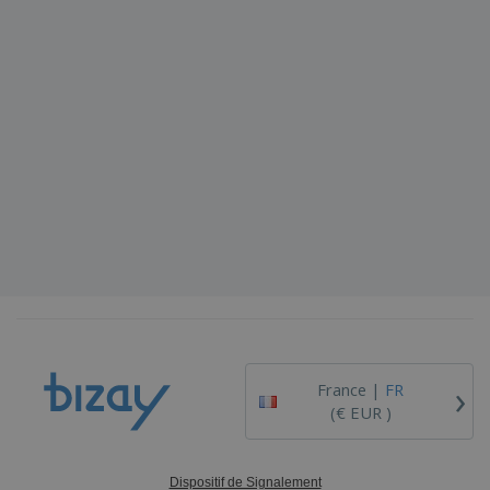
›
France |
FR
(€ EUR )
Dispositif de Signalement