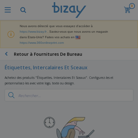
0
M
e
i
l
Nous avons détecté que vous essayez d'accéder à
M
l
https://www.bizay.fr
. Saviez-vous que nous avons un magasin
a
e
dans Etats-Unis? Faites vos achats en
t
u
https://www.360onlineprint.com
é
r
P
r
e
r
Retour à Fournitures De Bureau
i
s
o
e
v
d
l
Étiquettes, Intercalaires Et Sceaux
e
A
u
d
n
f
i
e
Achetez des produits "Étiquettes, Intercalaires Et Sceaux". Configurez-les et
t
f
t
M
personnalisez-les avec votre logo, texte ou design.
e
i
s
a
F
s
c
P
r
o
h
r
k
u
a
o
e
r
g
m
S
t
n
e
o
a
i
i
s
t
c
n
t
e
i
s
g
u
t
V
o
r
E
ê
n