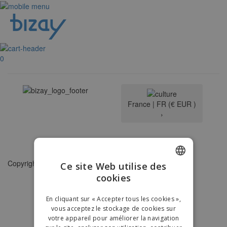
0
France |
FR
(€ EUR )
›
Dispositif de Signalement
Copyright © 2026 - BIZAY. Tous droits réservés.
Ce site Web utilise des
cookies
ENGLISH
FRENCH
En cliquant sur « Accepter tous les cookies »,
vous acceptez le stockage de cookies sur
DUTCH
votre appareil pour améliorer la navigation