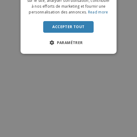
sur le site, analyser son utilisation, contribuer
PORTUGUESE
à nos efforts de marketing et fournir une
SPANISH
personnalisation des annonces.
Read more
ITALIAN
ACCEPTER TOUT
PARAMÉTRER