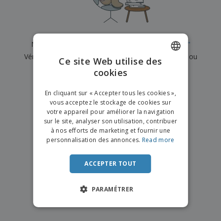
e
x
t
n
s
p
e
e
d
E
o
m
l
e
m
s
e
s
b
b
a
n
Nous n'avons actuellement aucun résultat pour
"
"
u
a
n
t
A
r
Vérifiez que vous l'avez correctement orthographié ou
l
t
s
Ce site Web utilise des
c
e
l
s
recherchez un autre terme.
cookies
ENGLISH
h
a
a
e
u
g
×
T
FRENCH
t
effacer la recherche
e
En cliquant sur « Accepter tous les cookies »,
o
e
vous acceptez le stockage de cookies sur
u
DUTCH
r
votre appareil pour améliorer la navigation
s
p
Se
sur le site, analyser son utilisation, contribuer
PORTUGUESE
l
a
connecter
à nos efforts de marketing et fournir une
e
r
/ Créer un
SPANISH
personnalisation des annonces.
Read more
s
T
compte
p
h
ITALIAN
r
è
ACCEPTER TOUT
o
m
Service
d
e
Client
u
PARAMÉTRER
i
t
s